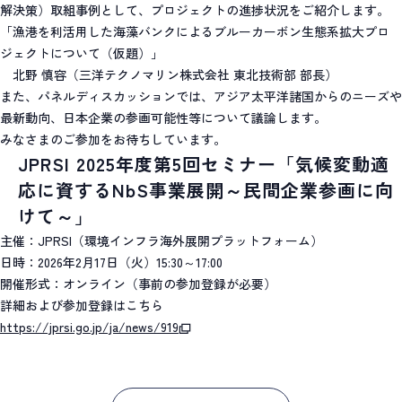
解決策）取組事例として、プロジェクトの進捗状況をご紹介します。
「漁港を利活用した海藻バンクによるブルーカーボン生態系拡大プロ
ジェクトについて（仮題）」
北野 慎容（三洋テクノマリン株式会社 東北技術部 部長）
また、パネルディスカッションでは、アジア太平洋諸国からのニーズや
最新動向、日本企業の参画可能性等について議論します。
みなさまのご参加をお待ちしています。
JPRSI 2025年度第5回セミナー「気候変動適
応に資するNbS事業展開～民間企業参画に向
けて～」
主催：JPRSI（環境インフラ海外展開プラットフォーム）
日時：2026年2月17日（火）15:30～17:00
開催形式：オンライン（事前の参加登録が必要）
詳細および参加登録はこちら
https://jprsi.go.jp/ja/news/919